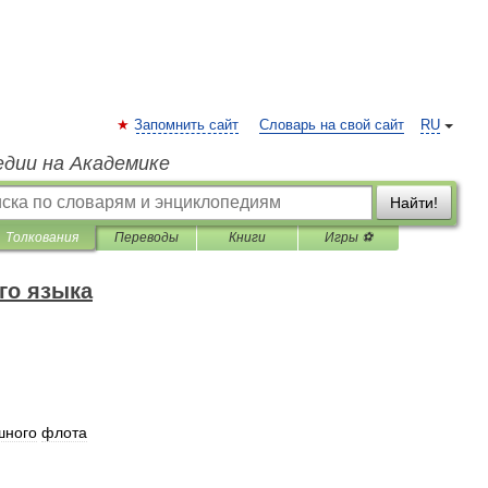
Запомнить сайт
Словарь на свой сайт
RU
едии на Академике
Найти!
Толкования
Переводы
Книги
Игры ⚽
го языка
шного
флота