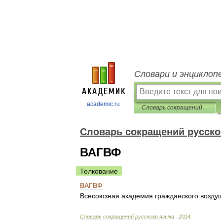
Словари и энциклоп
academic.ru
Словарь сокращений русского языка
Словарь сокращений русско
ВАГВФ
Толкование
ВАГВФ
Всесоюзная
академия
гражданского
возду
Словарь
сокращений
русского
языка
.
2014
.