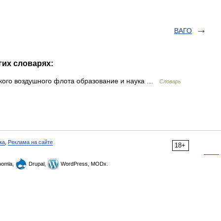
ВАГО
гих словарях:
кого воздушного флота образование и наука …
Словарь
ка
,
Реклама на сайте
18+
omla,
Drupal,
WordPress, MODx.